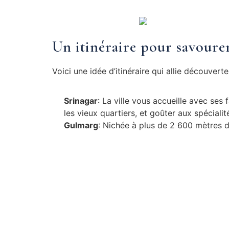
Un itinéraire pour savoure
Voici une idée d’itinéraire qui allie découvert
Srinagar
: La ville vous accueille avec ses
les vieux quartiers, et goûter aux spécialit
Gulmarg
: Nichée à plus de 2 600 mètres 
simplement amateur de beaux panoramas, l
souffle.
Pahalgam
: Entourée de forêts et traversée
vers les hauts plateaux.
L’importance d’un guide f
Voyager en Inde peut vite devenir déroutant