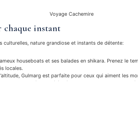
r chaque instant
es culturelles, nature grandiose et instants de détente:
 fameux houseboats et ses balades en shikara. Prenez le tem
és locales.
d’altitude, Gulmarg est parfaite pour ceux qui aiment les 
’endroit est idéal. Le téléphérique de Gulmarg vous emmèn
 par une rivière, cette petite ville est un havre de paix. Par
rancophone en Inde
 sans accompagnement. Avec un guide francophone, vous ne 