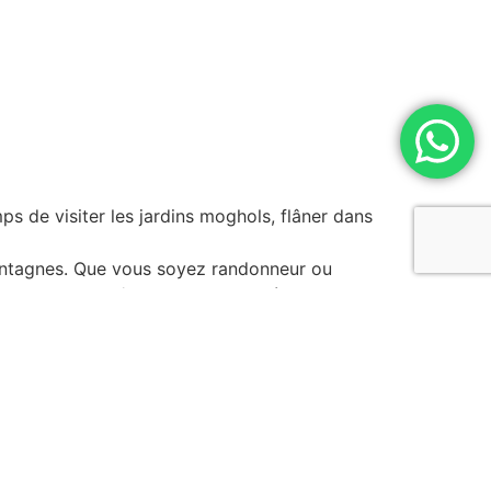
ps de visiter les jardins moghols, flâner dans
montagnes. Que vous soyez randonneur ou
e jusqu’aux crêtes pour une vue à couper le
fait pour se ressourcer ou partir en excursion
vous contentez pas de visiter : vous